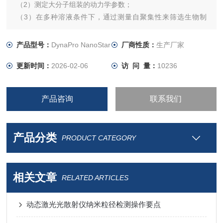
（2）测定大分子组装的动力学参数；
（3）在多种溶液条件下，通过测量自聚集性来筛选生物制
剂；
（4）测定脂，共厄体（conjugates）和其他药物缓释颗粒的
产品型号：
DynaPro NanoStar
厂商性质：
生产厂家
大小和稳定性；
更新时间：
2026-02-06
访 问 量：
10236
（5）探测并分析药物的聚集性质，这种聚集可能会引起假阳
性结果；
（6）无论是离线还是在线，Wyatt MALS系统和DynaPro
产品咨询
联系我们
DLS系统
产品分类
PRODUCT CATEGORY
相关文章
RELATED ARTICLES
动态激光光散射仪纳米粒径检测操作要点