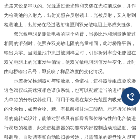
光路来说是串联的。光源通过聚光镜和夹缝在光栏前成像，并作
为检测池的入射光，出射光照在反射镜上，光被反射，又入射到
检测池上，出射光在经过透射镜照到双光敏电阻上形成夹缝像。
双光敏电阻是测量电桥的两个桥臂，当参比池和测量池流过
相同的溶剂时，使照在双光敏电阻的光量相同，此时桥路平衡，
输出为零。当测量池中流过被测样品时，引起折射率变化使照在
双光电阻上的光束发生偏转，使双光敏电阻阻值发生变化，此时
由电桥输出讯号，即反映了样品浓度的变化情况。
示差折光检测器可与输液泵，色谱柱，进样器等组成凝胶渗
透色谱仪或高速液相色谱仪系统，也可以配置适当的进样系统作
为单独的分析仪器使用。可用于检测在紫外光范围内吸光度不高
的化合物，如聚合物、糖、有机酸和甘油三酸酯。示差折光检测
器的偏转式设计，能够对那些具有低噪音和位移特性的化合物进
行灵敏的检测。此先进检测器的功能有内部控制流动池温度、偏
移调整、自动调零和自动吹扫参考池，只需简单的键盘输入即可