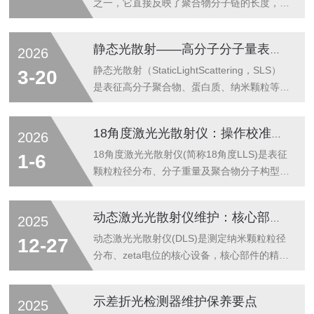
之一，它直接反映了聚合物分子链的长度，决
定了材料的物理性能和加工性能。与相对分子
量（相对于标准物质的比值）不同，绝对分子
静态光散射——高分子分子量表征的重要方法
2026
量是分子量的真实值，具有明确的物理意义，
是聚合物研发、生产和质量控制中必须准确测
静态光散射（StaticLightScattering，SLS）
3-20
定的关键参数。测定方法多样，各有特点。凝
是表征高分子聚合物、蛋白质、纳米颗粒等分
胶渗透色谱/体积排阻色谱（GPC/SEC）是常
子量和尺寸的重要技术。这种方法通过测量溶
用的方法，需要用标准品建立校准曲线，属于
液或悬浮液中颗粒对入射光的散射强度，利用
18角度激光光散射仪：操作校准实操指南
2026
相对测定；多角度光散射（MALS）联用
光学理论计算颗粒的平均分子量、根均方旋转
GPC，可以直接得到各流出级分的绝对分子
半径等参数，是聚合物科学研究和工业质量控
18角度激光光散射仪(简称18角度LLS)是表征
1-6
量，属于绝对方法；静态光散射（SLS...
制中的分析手段。基本原理基于瑞利散射理
颗粒粒径分布、分子重量及聚合物分子构型的
论。当一束单色光通过溶液时，溶质颗粒会对
核心设备，其检测精度高度依赖规范的操作流
光产生散射。在稀溶液条件下（颗粒间相互作
程与定期校准。本指南聚焦设备实操全流程，
动态激光光散射仪维护：核心部件保养技巧
2025
用可忽略），散射光强与溶质浓度和分子量成
详细说明开机准备、样品检测、校准规范及注
正比。通过测量不同浓度下的散射强度，利用
意事项，助力实验室人员精准完成检测工作。
动态激光光散射仪(DLS)是测定纳米颗粒粒径
12-27
Zimm方程外推至...
一、操作前准备1.环境与设备检查确认实验室
分布、zeta电位的核心设备，核心部件的精准
环境满足要求：温度控制在23±2℃，相对湿
保养，是保障检测数据稳定、延长仪器使用寿
度40%-60%，避免强光直射、气流扰动及振
命的关键。以下是各核心部件的保养技巧：激
示差折光检测器维护保养要点
2025
动(可借助环境监测仪验证)。检查设备外观无
光光源：稳定是关键，避免频繁启停激光光源