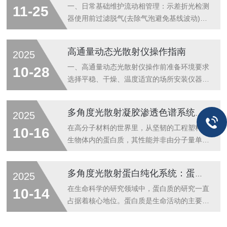
破损，光散射检测器、样品池、激光光源等关
是仪器的“信号源”，频繁开关会加速光源老
一、日常基础维护流动相管理：示差折光检测
11-25
键部件清...
化。日常使用需遵循“开机预热、关机冷却”原
器使用前过滤脱气(去除气泡避免基线波动)，
则：开机后预热30分钟再进行检测，关机前
优先选低黏度、与检测器兼容的试剂；停用超
先关闭光源模块，待其冷却10分钟后再切断
8小时需置换甲醇/乙腈冲洗管路，防止溶剂残
高通量动态光散射仪操作指南
2025
总电源。定期检查光源能量值，若能量衰减超
留结晶。样品预处理：必须过滤(0.45μm滤
过说明书阈值，需联系厂家更换光源；严禁自
膜)，去除颗粒物，避免堵塞流通池或划伤检
一、高通量动态光散射仪操作前准备环境要求
10-28
行拆卸光源腔体，防止灰尘进入或...
测元件。清洁保养：每日用无尘布擦拭检测器
选择平稳、干燥、温度适宜的场所安装仪器，
外壳及进样口，防止灰尘堆积；检测室保持干
确保仪器底部与地面平稳接触，光路垂直地
燥，避免湿度80%导致电路故障。二、核心部
面，且仪器底部离地面至少50cm。避免空气
多角度光散射凝胶渗透色谱系统：揭秘高分子世界的“三维尺”
2025
件维护流通池维护：每月拆解清洗1次，用5%
流动、震动及强电磁干扰源(如大型电机、高
硝酸或甲醇超声清洗(避免硬物刮擦池壁)；发
频设备)，确保测量环境稳定。样品制备分散
在高分子材料的世界里，从坚韧的工程塑料到
10-16
现漏液立即停机，检查密封垫...
性：样品需均匀分散在液体介质中，避免团聚
生物体内的蛋白质，其性能并非由分子量单一
或沉淀。分散剂需透明、与溶质粒子折光指数
决定，而是与其分子尺寸、形态和聚集状态等
不同、干净且可过滤。浓度控制：蛋白质样
三维结构信息息息相关。传统的凝胶渗透色谱
多角度光散射蛋白纯化系统：蛋白研究的得力助手
2025
品：14kDa蛋白浓度建议1mg/ml，28kDa蛋
（GPC）虽能按分子体积大小进行分离，却
白浓度建议0.5mg/ml。其他样品：根据粒径
只能给出相对分子量，如同用一把“一维尺”去
在生命科学的研究领域中，蛋白质的研究一直
10-14
大小调整浓度，避免多重光...
测量一个复杂的立体物体。而多角度光散射凝
占据着核心地位。蛋白质是生命活动的主要承
胶渗透色谱系统（MALS-GPC）的出现，则
担者，其结构和功能的研究对于理解生命过
改变了这一局面。它将GPC的分离能力与光
程、开发药物等方面都具有至关重要的意义。