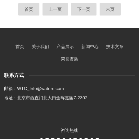
散射的绝对测量能力相结合，成为了一把能够
而多角度光散射蛋白纯化系统作为一种先进的
首页
上一页
下一页
末页
精准揭示高分子“三维形态”的“立体尺”，为高
技术手段，正成为蛋白质研究中的得力助手。
分子科学与工业界带来了革命性的...
多角度光散射蛋白纯化系统主要由分离模块和
多角度光散射检测模块组成。分离模块通常采
用色谱技术，如离子交换色谱、凝胶过滤色谱
等，其作用是将混合样品中的不同蛋白质分离
首页
关于我们
产品展示
新闻中心
技术文章
出来。而多角度光散射检测模块则是该系统的
核心部分，它利用光散射原理，通过测量不同
荣誉资质
角...
联系方式
邮箱：WTC_Info@waters.com
地址：北京市西直门北大街金晖嘉园7-2302
咨询热线