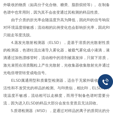
外吸收的物质（如高分子化合物、糖类、脂肪烷烃等）。在制备
色谱中也常用到，因为其不会改变通过其检测的样品性质。
由于介质的折光率会随温度升高为降低，因此RI的信号响应
对环境温度很敏感；流动相的比例变化也会影响折光率，因此RI
只能走等度洗脱。
4.蒸发光散射检测器（ELSD），是基于溶质的光散射性质
的检测器，色谱柱流出液导入雾化器，被载气雾化成小液滴，液
滴通过加热漂移管时，流动相中的溶剂被蒸发掉，只留下溶质，
激光束照在溶质颗粒上产生光散射，光收集器收集散射光并通过
光电倍增管转变成电信号。
ELSD属通用型和质量型检测器，适合于无紫外吸收、无电
活性和不发荧光的样品的检测。与RI类似，相比RI，ELSD对环
境温度不敏感，流动相可以走梯度，而用于制备色谱时需要分
流，因为进入ELSD的样品大部分会发生变质且无法回收。
5.质谱检测器（MSD），是通过对样品的离子的质荷比的分